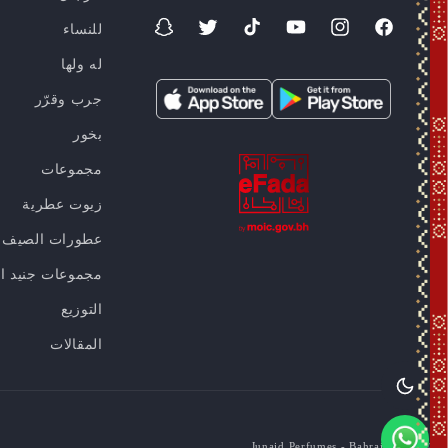
للنساء
فيسبوك
انستغرام
موقع
تيك
تويتر
سناب
YouTube
توك
شات
له ولها
جرب وقرّر
بخور
مجموعات
زيوت عطرية
عطورات الصيف
مجموعات جنيد ا
التوزيع
المقالات
Junaid Perfumes - Bahrain
© 2026,