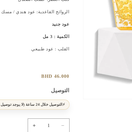
الروائح القاعدية: عود هندي / مسك
عود جنيد
الكمية : 3 مل
القلب : عود طبيعي
سعر
46.000 BHD
عادي
التوصيل
افتح
التوصيل خلال 24 ساعة (لا يوجد توصيل يوم الجمعة)
الوسائط
1
بشكل
مشروط
تقليل
زيادة