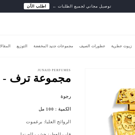
توصيل مجاني لجميع الطلبات
←
اطلب الآن
زيوت عطرية
عطورات الصيف
مجموعات جنيد المخفضة
التوزيع
المقالا
JUNAID PERFUMES
مجموعة ترف - ع
رجوة
الكمية : 100 مل
الروائح العليا: برغموت
قلب العطر: خشب الصندل