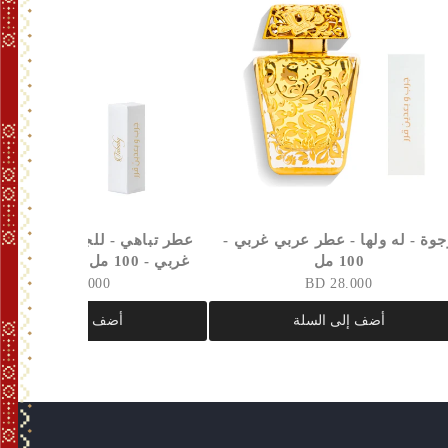
جوة - له ولها - عطر عربي غربي -
عطر تباهي - للجنسين - عطر
100 مل
غربي - 100 مل - ملك عطور العود
35.000 BD
28.000 BD
أضف إلى السلة
أضف إلى السلة