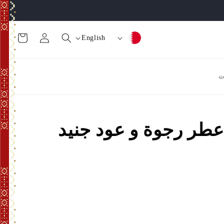
تسجيل
عربة
ا
ل
English
الدخول
التسوق
ل
غ
ب
ة
ت
ل
د
طر رجوة و عود جنيد
/
ا
ل
م
ن