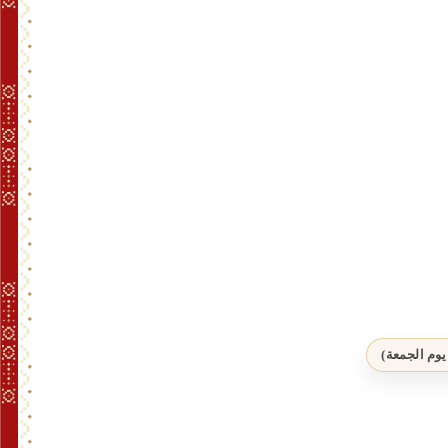
ط
ق
ة