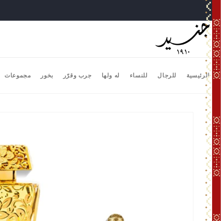
تخطى
الى
المحتوى
الرئيسية
للرجال
للنساء
له ولها
جرب وقرّر
بخور
مجموعات
انتقل
إلى
معلومات
المنتج