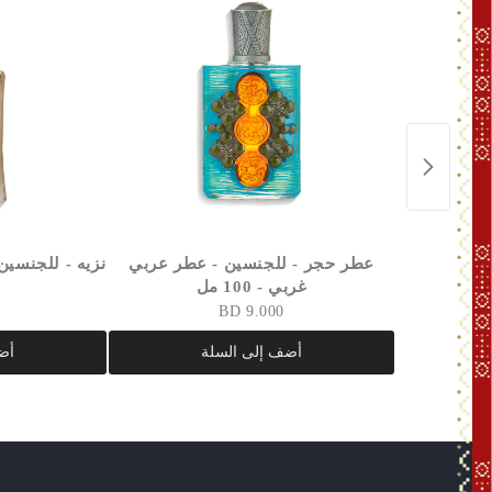
عطر حجر - للجنسين - عطر عربي
نزيه - للجنسين -
غربي - 100 مل
9.000 BD
أضف إلى السلة
أض