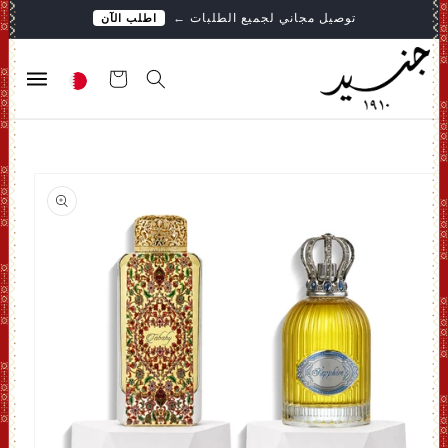
تخطى
توصيل مجاني لجميع الطلبات
←
اطلب الآن
الى
المحتوى
عربة
التسوق
انتقل
إلى
معلومات
المنتج