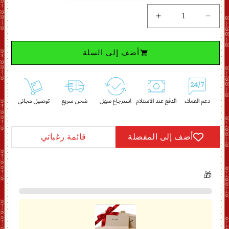
تقليل
زيادة
الكمية
الكمية
لـ
لـ
أضف إلى السلة
مجموعة
مجموعة
سحر
سحر
العود
العود
-
-
عطر
عطر
تباهي
تباهي
و
و
سفاير
سفاير
أضف إلى المفضلة
قائمة رغباتي
🎁