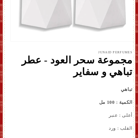
افتح
الوسائ
JUNAID PERFUMES
1
مجموعة سحر العود - عطر
بشكل
مشروط
تباهي و سفاير
تباهي
الكمية : 100 مل
أعلى : عنبر
القلب : ورد