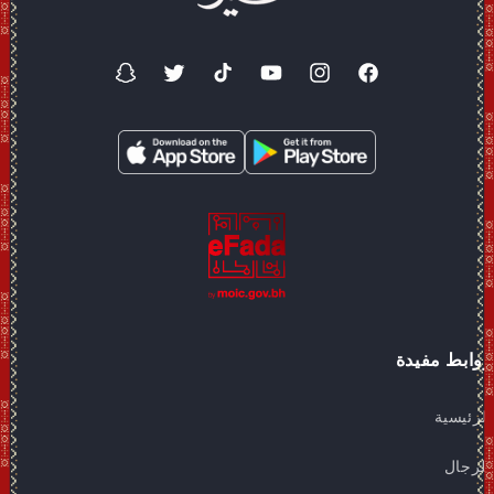
فيسبوك
انستغرام
موقع
تيك
تويتر
سناب
YouTube
توك
شات
روابط مفيدة
الرئيسية
للرجال