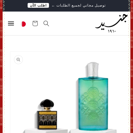
تخطى
توصيل مجاني لجميع الطلبات
←
اطلب الآن
الى
المحتوى
عربة
التسوق
انتقل
إلى
معلومات
المنتج