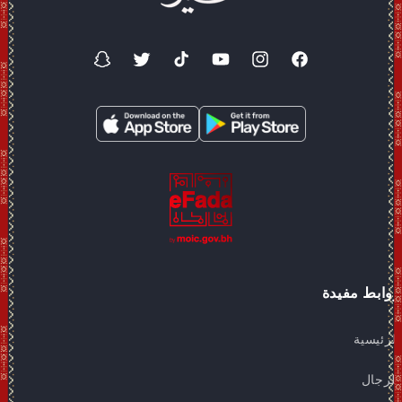
فيسبوك
انستغرام
موقع
تيك
تويتر
سناب
YouTube
توك
شات
روابط مفيدة
الرئيسية
للرجال