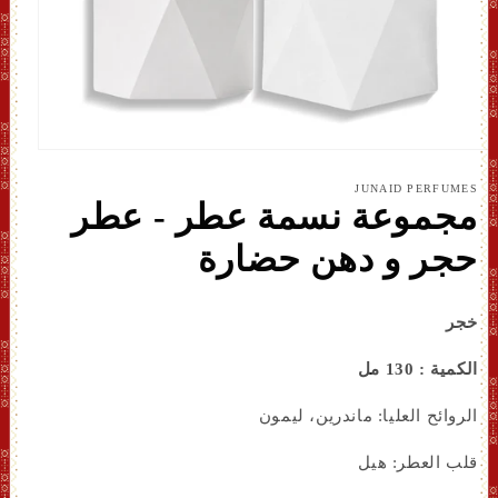
افتح
الوسائ
JUNAID PERFUMES
1
مجموعة نسمة عطر - عطر
بشكل
مشروط
حجر و دهن حضارة
خجر
الكمية : 130 مل
الروائح العليا: ماندرين، ليمون
قلب العطر: هيل