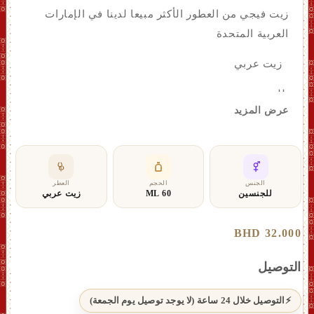
زيت فيجي من العطور الأكثر مبيعا لدينا في الإمارات
العربية المتحدة
زيت عربي
للجنسين
عرض المزيد
الكمية 60 مل
الروائح
القلب : ياسمين
الجنس
الحجم
العطر
للجنسين
60 ML
زيت عربي
القاعدة : عنبر
سعر
32.000 BHD
عادي
التوصيل
التوصيل خلال 24 ساعة (لا يوجد توصيل يوم الجمعة)