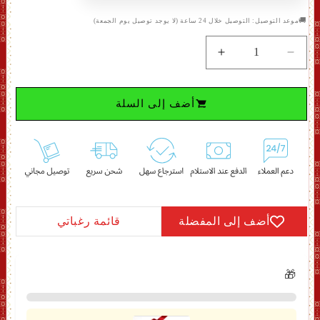
🚚
موعد التوصيل: التوصيل خلال 24 ساعة (لا يوجد توصيل يوم الجمعة)
تقليل
زيادة
الكمية
الكمية
لـ
لـ
أضف إلى السلة
في
في
جي
جي
بحرين
بحرين
-
-
للجنسين
للجنسين
-
-
زيت
زيت
عربي
عربي
أضف إلى المفضلة
قائمة رغباتي
-
-
60
60
مل
مل
🎁