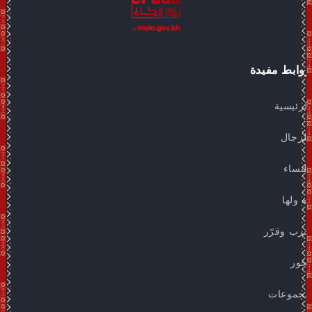
روابط مفيدة
الرئيسية
للرجال
للنساء
له ولها
جرب وقرّر
بخور
مجموعات