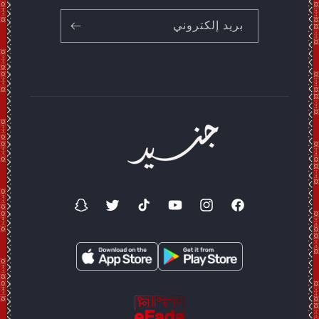
بريد إلكتروني
فيسبوك
انستغرام
موقع
تيك
تويتر
سناب
YouTube
توك
شات