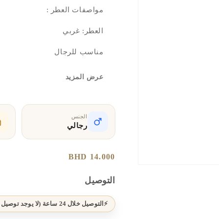
مواصفات العطر :
العطر: غربي
مناسب للرجال
الكمية: 100 مل
عرض المزيد
الروائح:
المقدمة: زهور / برغموت
الجنس
رجالي
القلب: فانيلا / أمبروكسان
سعر
14.000 BHD
القاعدة: عطر مسك العود
افتح
عادي
الوسائط
عطر دجى للرجال من جنيد البحر
التوصيل
1
بشكل
مشروط
تسوق عطر دجى من جنيد بتوليفة
التوصيل خلال 24 ساعة (لا يوجد توصيل يوم الجمعة)
الجذاب وثقته. يبدأ بمقدمة ناعم