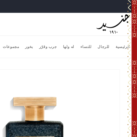
تخطى
الى
المحتوى
الرئيسية
للرجال
للنساء
له ولها
جرب وقرّر
بخور
مجموعات
انتقل
إلى
معلومات
المنتج