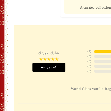
A curated collection
)
2
(
شارك خبرتك
)
0
(
)
0
(
)
0
(
أكتب مراجعة
)
0
(
World Class vanilla fra