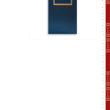
افتح
الوسائط
2
بشكل
مشروط