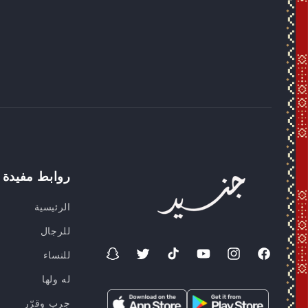
روابط مفيدة
الرئيسية
للرجال
للنساء
فيسبوك
انستغرام
موقع
تيك
تويتر
سناب
YouTube
توك
شات
له ولها
جرب وقرّر