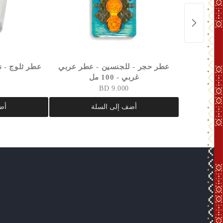
عطر حجر - للجنسين - عطر عربي
عطر ثلوج - نسا
غربي - 100 مل
9.000 BD
أضف إلى السلة
أض