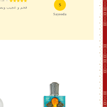
3-14
S
فخم و عجيب وبصر
Sayooda