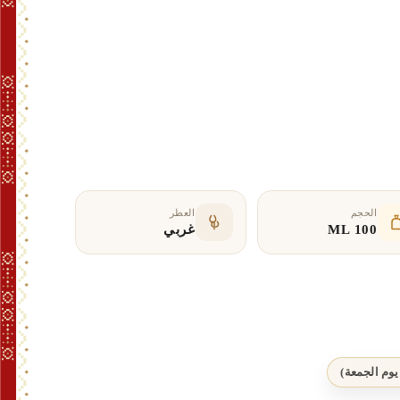
ط
ق
ة
الحجم
العطر
100 ML
غربي
ين
 راقية من النفحات الغربية، تعكس عمق الرجل
ة من الزهور والبرغموت، تليها طبقة وسطى دافئة