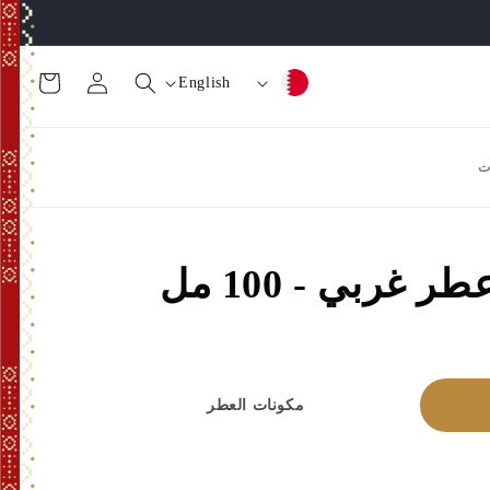
تسجيل
عربة
ا
ل
English
الدخول
التسوق
ل
غ
ب
ة
ت
ل
د
غربي - 100 مل
/
ا
ل
م
مكونات العطر
ن