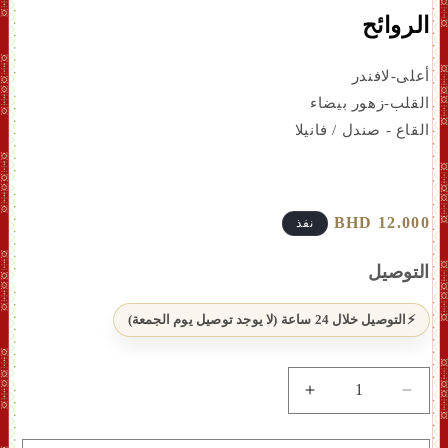
الروائح
أعلى-لافندر
القلب-زهور بيضاء
القاع - صندل / فانيلا
سعر
12.000 BHD
نفذ
عادي
التوصيل
التوصيل خلال 24 ساعة (لا يوجد توصيل يوم الجمعة)
تقليل
زيادة
الكمية
الكمية
لـ
لـ