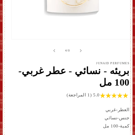
افتح
الوسائط
1
ل
4
/
0
بشكل
مشروط
JUNAID PERFUMES
بريئه - نسائي - عطر غربي-
100 مل
5.0 (1 المراجعة)
العطر-غربي
جنس-نسائي
كمية-100 مل