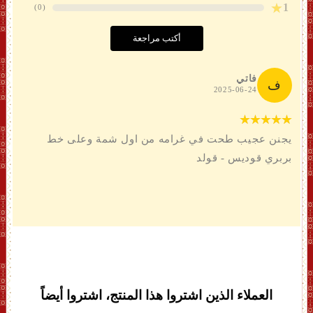
1
)
0
(
أكتب مراجعة
فاتي
ف
2025-06-24
يجنن عجيب طحت في غرامه من اول شمة وعلى خط
بربري قوديس - قولد
العملاء الذين اشتروا هذا المنتج، اشتروا أيضاً