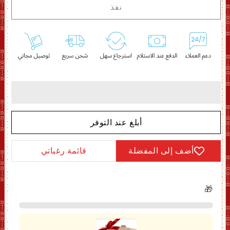
نفذ
بريئه
بريئه
-
-
نسائي
نسائي
-
-
عطر
عطر
غربي-
غربي-
100
100
مل
مل
أبلغ عند التوفر
أضف إلى المفضلة
قائمة رغباتي
🎁