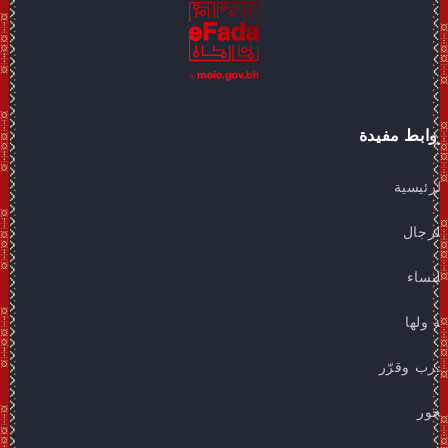
روابط مفيدة
الرئيسية
للرجال
للنساء
له ولها
جرب وقرّر
بخور