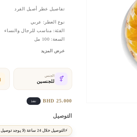
تفاصيل عطر أصيل الفرد
نوع العطر: عربي
الفئة: مناسب للرجال والنساء
السعة: 100 مل
عرض المزيد
مكوّنات الرائحة
الروائح العليا: عنبر
نفحات عنبر دافئة وغنية تمنح الع
الجنس
للجنسين
قلب العطر: سوسن / زعفران
قلب عطري أنيق يجمع بين نعومة
سعر
25.000 BHD
نفذ
وتوازنًا راقيًا.
افتح
عادي
الوسائط
1
التوصيل
الروائح القاعدية: عود / ورد
بشكل
مشروط
قاعدة شرقية أصيلة من خشب العود
التوصيل خلال 24 ساعة (لا يوجد توصيل يوم الجمعة)
وطابعًا عربيًا متفرّدًا.