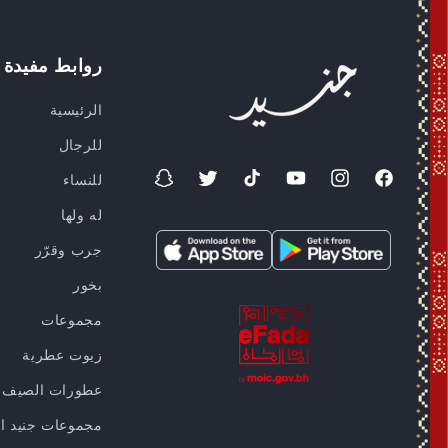
روابط مفيدة
الرئيسية
للرجال
للنساء
فيسبوك
انستغرام
موقع
تيك
تويتر
سناب
YouTube
توك
شات
له ولها
جرب وقرّر
بخور
مجموعات
زيوت عطرية
عطورات الصيف
مجموعات جنيد ا