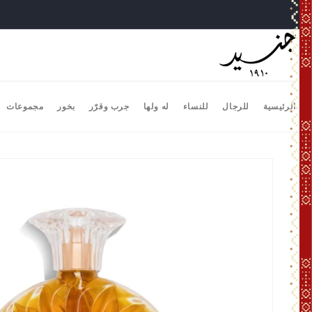
تخطى
الى
المحتوى
الرئيسية
للرجال
للنساء
له ولها
جرب وقرّر
بخور
مجموعات
انتقل
إلى
معلومات
المنتج