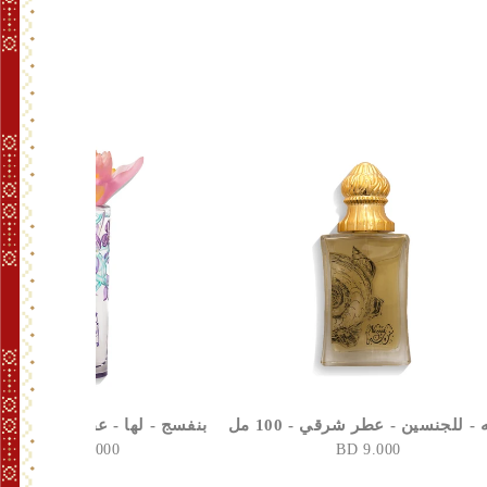
 - للجنسين - عطر شرقي - 100 مل
بنفسج - لها - عطر غربي - 100 مل
12.000 BD
9.000 BD