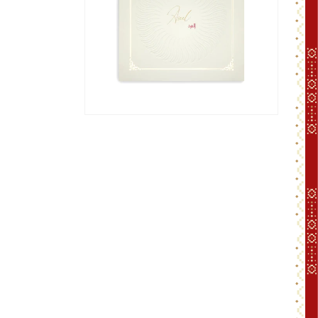
افتح
الوسائط
2
بشكل
مشروط