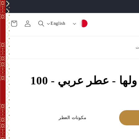
تسجيل
عربة
ا
ل
English
الدخول
التسوق
ل
غ
ب
ة
ت
ل
د
أصيل الفرد - له ولها - عطر عربي - 100
/
ا
ل
م
مكونات العطر
ن