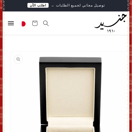
تخطى
توصيل مجاني لجميع الطلبات
←
اطلب الآن
الى
المحتوى
عربة
التسوق
انتقل
إلى
معلومات
المنتج