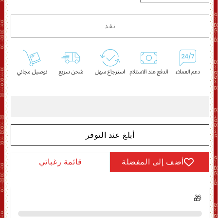
الكمية
الكمية
لـ
لـ
نفذ
موري
موري
هندي
هندي
ملكي
ملكي
-
-
11.7
11.7
جرام
جرام
أبلغ عند التوفر
أضف إلى المفضلة
قائمة رغباتي
🎁