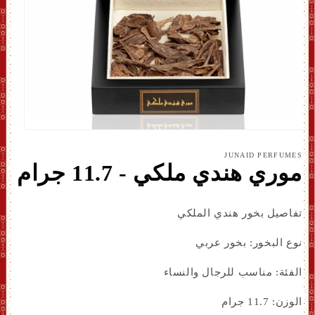
افتح
الوسائ
JUNAID PERFUMES
1
موري هندي ملكي - 11.7 جرام
بشكل
مشروط
تفاصيل بخور هندي الملكي
نوع البخور: بخور عربي
الفئة: مناسب للرجال والنساء
الوزن: 11.7 جرام