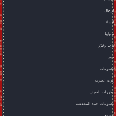
للرجال
للنساء
له ولها
جرب وقرّر
بخور
مجموعات
زيوت عطرية
عطورات الصيف
مجموعات جنيد المخفضة
التوزيع