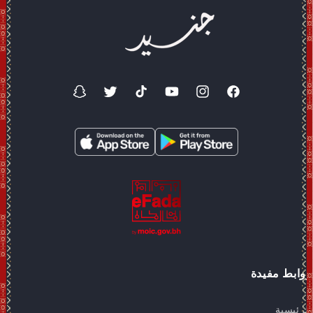
فيسبوك
انستغرام
موقع
تيك
تويتر
سناب
YouTube
توك
شات
روابط مفيدة
الرئيسية