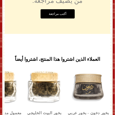
من يضيف مراجعة.
أكتب مراجعة
العملاء الذين اشتروا هذا المنتج، اشتروا أيضاً
بخور دخون - بخور عربي
بخور البیت الخلیجي
معمول منتهى