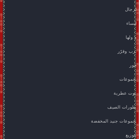
للرجال
للنساء
له ولها
جرب وقرّر
بخور
مجموعات
زيوت عطرية
عطورات الصيف
مجموعات جنيد المخفضة
التوزيع