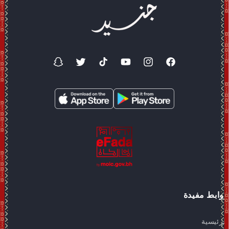
فيسبوك
انستغرام
موقع
تيك
تويتر
سناب
YouTube
توك
شات
روابط مفيدة
الرئيسية