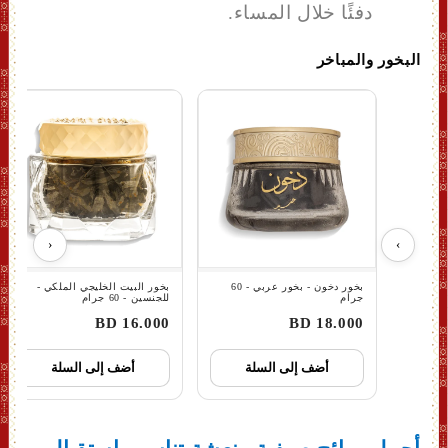
دفئًا خلال المساء.
البخور والمباخر
‹
›
بخور دخون - بخور عربي - 60
بخور البیت الخلیجي الملكي -
جرام
للجنسين - 60 جرام
16.000 BD
18.000 BD
أضف إلى السلة
أضف إلى السلة