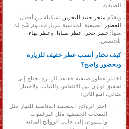
الصيفية.
ويقدّم
متجر جنيد البحرين
تشكيلة من أفضل
العطور
الصيفية المناسبة للزيارات، ونرشّح لك
منها:
عطر حجر
،
عطر سنايا
، و
عطر نهاء
للجنسين.
كيف تختار أنسب عطر خفيف للزيارة
وبحضور واضح؟
اختيار عطور صيفية خفيفة للزيارة يحتاج إلى
تحقيق توازن بين الانتعاش والثبات. ولاختيار
مثالي، اتبع الآتي:
·
اختر الروائح المنعشة المناسبة للنهار
مثل
النفحات الحمضية مثل البرغموت
والليمون، إلى جانب الروائح المائية